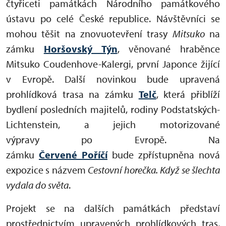
čtyřiceti památkách Národního památkového
ústavu po celé České republice. Návštěvníci se
mohou těšit na znovuotevření trasy
Mitsuko
na
zámku
Horšovský Týn
, věnované hraběnce
Mitsuko Coudenhove-Kalergi, první Japonce žijící
v Evropě. Další novinkou bude upravená
prohlídková trasa na zámku
Telč
, která přiblíží
bydlení posledních majitelů, rodiny Podstatských-
Lichtenstein, a jejich motorizované
výpravy po Evropě. Na
zámku
Červené Poříčí
bude zpřístupněna nová
expozice s názvem
Cestovní horečka. Když se šlechta
vydala do světa
.
Projekt se na dalších památkách představí
prostřednictvím upravených prohlídkových tras,