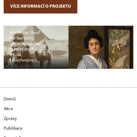
VÍCE INFORMACÍ O PROJEKTU
Hrabě Jan Josef
Herberstein
s manželkou na
velbloudech
v Gíze,
Libochovice
Domů
Akce
Zprávy
Publikace