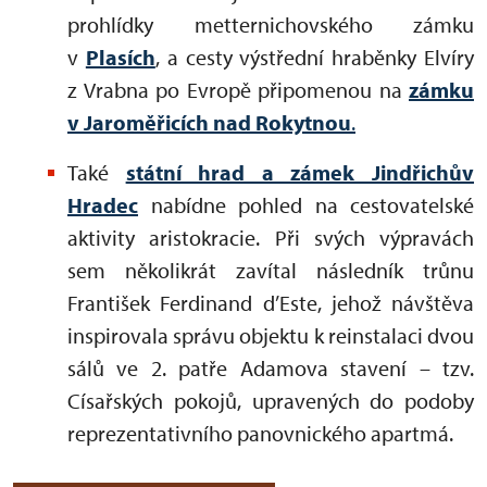
prohlídky metternichovského zámku
v
Plasích
, a cesty výstřední hraběnky Elvíry
z Vrabna po Evropě připomenou na
zámku
v Jaroměřicích nad Rokytnou
.
Také
státní hrad a zámek Jindřichův
Hradec
nabídne pohled na cestovatelské
aktivity aristokracie. Při svých výpravách
sem několikrát zavítal následník trůnu
František Ferdinand d’Este, jehož návštěva
inspirovala správu objektu k reinstalaci dvou
sálů ve 2. patře Adamova stavení – tzv.
Císařských pokojů, upravených do podoby
reprezentativního panovnického apartmá.