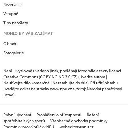
Rezervace
Vstupné
Tipy na výlety
MOHLO BY VÁS ZAJÍMAT
O hradu
Fotogalerie
Není-li výslovně uvedeno jinak, podléhají fotografie a texty
licenci
Creative Commons
(CC BY-NC-ND 3.0 CZ) (Uveďte autora |
Neužívejte dílo komerčně | Nezasahujte do díla). Při užití obsahu
uvádějte odkaz na stránky www.npu.cz a „zdroj: Národní památkový
ústav“
Právní ujednání
Prohlášení o přístupnosti
Řešení
spotřebitelských sporů
Všeobecné obchodní podmínky
Podmínky pro výpůjčky NPÚ
webeditor@npu.cz