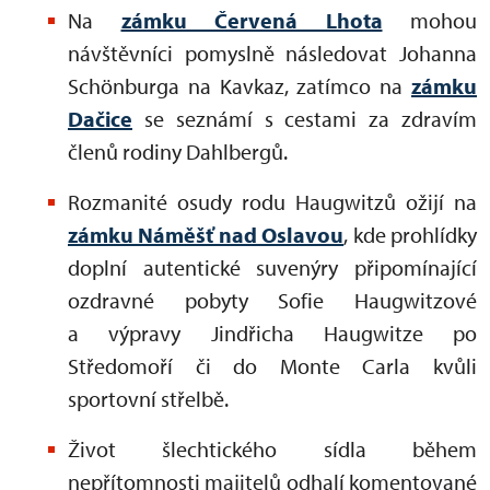
Na
zámku Červená Lhota
mohou
návštěvníci pomyslně následovat Johanna
Schönburga na Kavkaz, zatímco na
zámku
Dačice
se seznámí s cestami za zdravím
členů rodiny Dahlbergů.
Rozmanité osudy rodu Haugwitzů ožijí na
zámku Náměšť nad Oslavou
, kde prohlídky
doplní autentické suvenýry připomínající
ozdravné pobyty Sofie Haugwitzové
a výpravy Jindřicha Haugwitze po
Středomoří či do Monte Carla kvůli
sportovní střelbě.
Život šlechtického sídla během
nepřítomnosti majitelů odhalí komentované