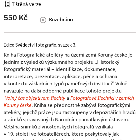
Tištěná verze
550 Kč
Rozebráno
Edice Svědectví fotografie, svazek 3.
Kniha Fotografické ateliéry na území zemí Koruny české je
jedním z výsledků výzkumného projektu ,,Historický
fotografický materiál – identifikace, dokumentace,
interpretace, prezentace, aplikace, péče a ochrana
v kontextu základních typů paměťových institucí“. Volně
navazuje na další odborné publikace tohoto projektu –
Volný čas objektivem šlechty
a
Fotografové šlechtici v zemích
Koruny české
. Kniha se přednostně zabývá fotografickými
ateliéry, jejichž práce jsou zastoupeny v depozitářích hradů
a zámků spravovaných Národním památkovým ústavem.
Většina snímků živnostenských fotografů vznikala
v 19. století ve fotoateliérech, které poskytovaly jak