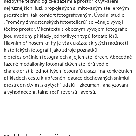
nezbytné technologické zázemí a prostor k vytváření
nejrůznějších iluzí, propojených s imitovaným ateliérovým
prostředím, tak komfort fotografovaným. Úvodní studie
„Proměny živnostenských fotoateliérů“ se věnuje vývoji
těchto prostor. V kontextu s obecným vývojem fotografie
jsou uvedeny příklady jednotlivých typů fotoateliérů.
Hlavním přínosem knihy je však ukázka skrytých možností
historických fotografií jako zdroje poznatků
o profesionálních fotografech a jejich ateliérech. Abecedně
řazené medailonky fotografických ateliérů vedle
charakteristik jednotlivých fotografů ukazují na konkrétních
příkladech cestu k upřesnění datace dochovaných snímků
prostřednictvím „skrytých“ údajů – zkoumání, analyzování
a vyhodnocení „tajné řeči” reversů i aversů.