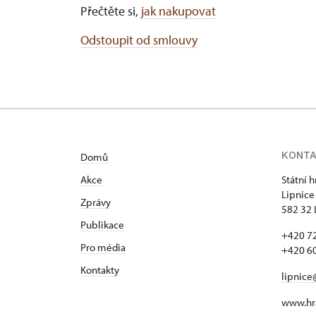
Přečtěte si,
jak nakupovat
Odstoupit od smlouvy
KONT
Domů
Akce
Státní 
Lipnice
Zprávy
582 32 
Publikace
+420 72
Pro média
+420 60
Kontakty
lipnice
www.hra