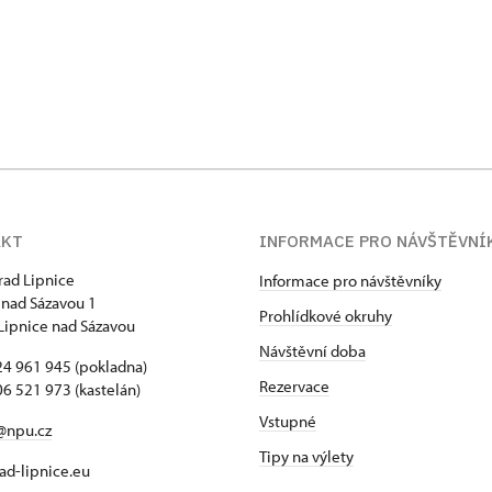
AKT
INFORMACE PRO NÁVŠTĚVNÍ
hrad Lipnice
Informace pro návštěvníky
 nad Sázavou 1
Prohlídkové okruhy
Lipnice nad Sázavou
Návštěvní doba
4 961 945 (pokladna)
Rezervace
6 521 973 (kastelán)
Vstupné
@npu.cz
Tipy na výlety
d-lipnice.eu