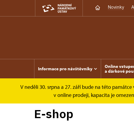
Novinky
A
Online vstupe
Informace pro návštěvníky
a dárkové pou
V neděli 30. srpna a 27. září bude na této památc
Lipnice
Publikace
v online prodeji, kapacita je omez
E-shop