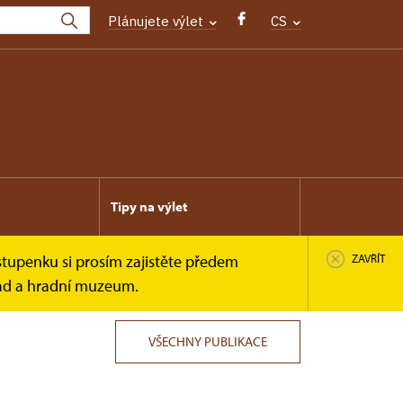
Plánujete výlet
CS
Tipy na výlet
stupenku si prosím zajistěte předem
ZAVŘÍT
rad a hradní muzeum.
VŠECHNY PUBLIKACE