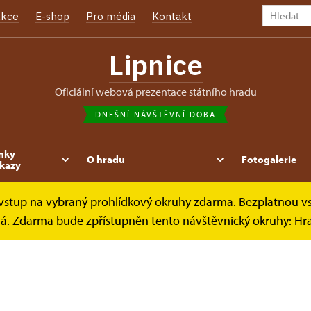
kce
E-shop
Pro média
Kontakt
Lipnice
oficiální webová prezentace státního hradu
DNEŠNÍ NÁVŠTĚVNÍ DOBA
nky
O hradu
Fotogalerie
kazy
e vstup na vybraný prohlídkový okruhy zdarma. Bezplatnou v
ená. Zdarma bude zpřístupněn tento návštěvnický okruhy: H