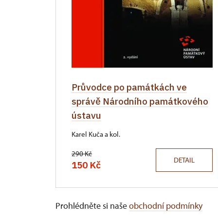
Průvodce po památkách ve
správě Národního památkového
ústavu
Karel Kuča a kol.
290 Kč
DETAIL
150 Kč
Prohlédněte si naše
obchodní podmínky