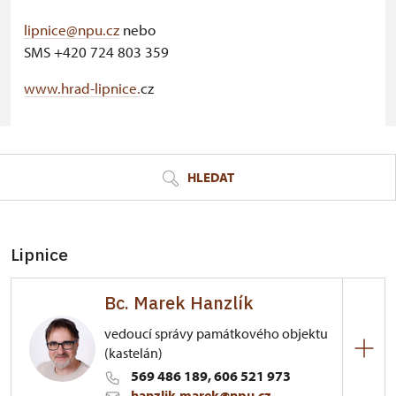
lipnice@npu.cz
nebo
SMS +420 724 803 359
www.hrad-lipnice.
cz
© Seznam.cz a.s. a další
HLEDAT
Lipnice
Bc. Marek Hanzlík
vedoucí správy památkového objektu
(kastelán)
569 486 189, 606 521 973
hanzlik.marek@npu.cz