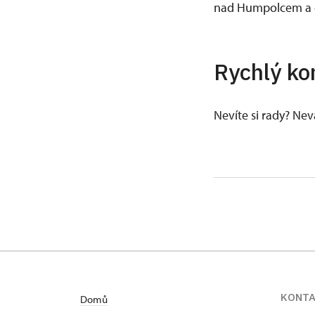
nad Humpolcem a dá
Rychlý ko
Nevíte si rady? Ne
KONT
Domů