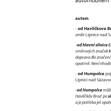
automobilem
autem
-
od Havlíčkova B
směr Lipnice nad S
-
od hlavní silnice 
směrových značek
H
doprava dle značení 
opatrně. Není vhodn
-
od Humpolce
poj
Lipnici nad Sázavo
-
od Humpolce
může
Havlíčkův Brod po
s
a je potřeba jet opa