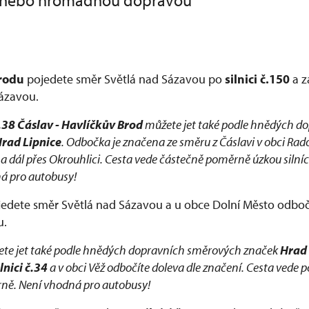
 nebo hromadnou dopravou
rodu
pojedete směr Světlá nad Sázavou po
silnici č.150
a z
ázavou.
č.38 Čáslav - Havlíčkův Brod
můžete jet také podle hnědých d
rad Lipnice
. Odbočka je značena ze směru z Čáslavi v obci Rad
a dál přes Okrouhlici. Cesta vede částečně poměrně úzkou silnící 
á pro autobusy!
edete směr Světlá nad Sázavou a u obce Dolní Město odboč
u.
te jet také podle hnědých dopravních směrových značek
Hrad 
ilnici č.34
a v obci Věž odbočíte doleva dle značení. Cesta vede 
trně. Není vhodná pro autobusy!