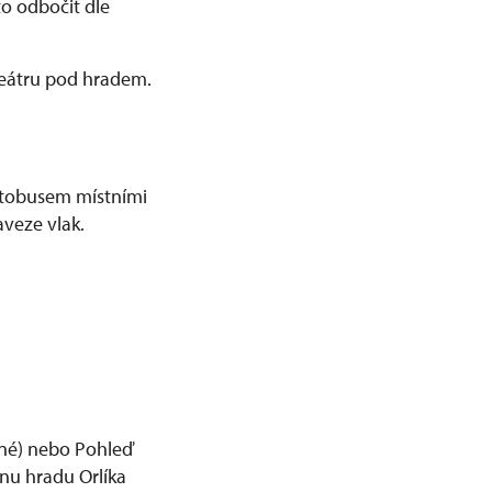
o odbočit dle
teátru pod hradem.
utobusem místními
veze vlak.
ené) nebo Pohleď
inu hradu Orlíka