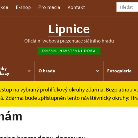
kce
E-shop
Pro média
Kontakt
Lipnice
oficiální webová prezentace státního hradu
DNEŠNÍ NÁVŠTĚVNÍ DOBA
nky
O hradu
Fotogalerie
kazy
e vstup na vybraný prohlídkový okruhy zdarma. Bezplatnou v
dy k nám
ená. Zdarma bude zpřístupněn tento návštěvnický okruhy: H
 nám