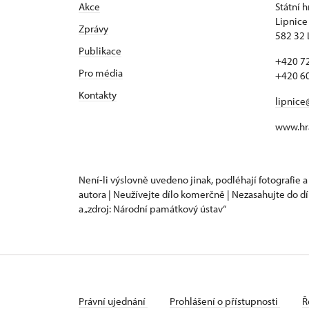
Akce
Státní 
Lipnice
Zprávy
582 32 
Publikace
+420 72
Pro média
+420 60
Kontakty
lipnice
www.hra
Není-li výslovně uvedeno jinak, podléhají fotografie a
autora | Neužívejte dílo komerčně | Nezasahujte do dí
a „zdroj: Národní památkový ústav“
Právní ujednání
Prohlášení o přístupnosti
Ř