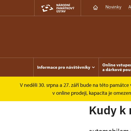
Novinky
A
Online vstupe
Informace pro návštěvníky
a dárkové pou
V neděli 30. srpna a 27. září bude na této památc
Lipnice
Informace pro návštěvníky
Ku
v online prodeji, kapacita je omez
Kudy k