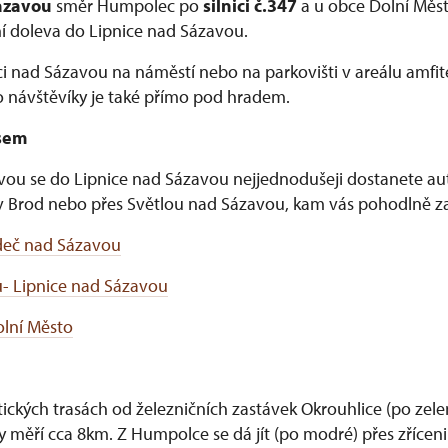
ázavou
směr Humpolec po
silnici č.347
a u obce Dolní Měst
 doleva do Lipnice nad Sázavou.
ici nad Sázavou na náměstí nebo na parkovišti v areálu amfi
o návštěvíky je také přímo pod hradem.
sem
u se do Lipnice nad Sázavou nejjednodušeji dostanete a
ův Brod nebo přes Světlou nad Sázavou, kam vás pohodlně za
deč nad Sázavou
- Lipnice nad Sázavou
olní Město
tických trasách od železničních zastávek Okrouhlice (po zel
sy měří cca 8km. Z Humpolce se dá jít (po modré) přes zřícen