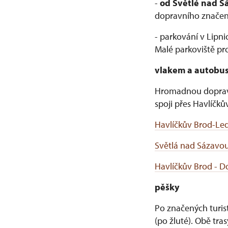
-
od Světlé nad S
dopravního značení
- parkování v Lipn
Malé parkoviště pr
vlakem a autobu
Hromadnou dopravo
spoji přes Havlíčk
Havlíčkův Brod-Le
Světlá nad Sázavou
Havlíčkův Brod - D
pěšky
Po značených turis
(po žluté). Obě tra