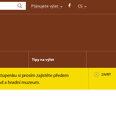
Plánujete výlet
CS
Tipy na výlet
stupenku si prosím zajistěte předem
ZAVŘÍT
rad a hradní muzeum.