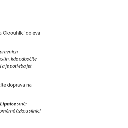
a Okrouhlicí doleva
opravních
ostín, kde odbočíte
a je potřeba jet
íte doprava na
Lipnice
směr
poměrně úzkou silnící