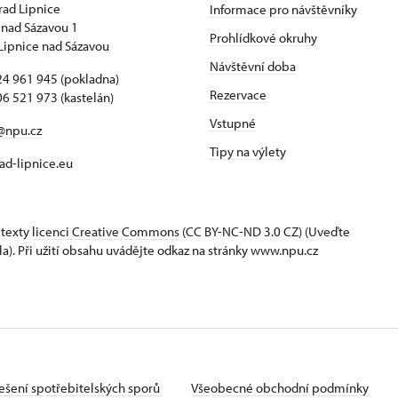
hrad Lipnice
Informace pro návštěvníky
 nad Sázavou 1
Prohlídkové okruhy
Lipnice nad Sázavou
Návštěvní doba
4 961 945 (pokladna)
Rezervace
6 521 973 (kastelán)
Vstupné
@npu.cz
Tipy na výlety
d-lipnice.eu
 texty
licenci Creative Commons
(CC BY-NC-ND 3.0 CZ) (Uveďte
la). Při užití obsahu uvádějte odkaz na stránky www.npu.cz
ešení spotřebitelských sporů
Všeobecné obchodní podmínky