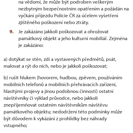
na vědomí, že může být podroben veškerým
nezbytným bezpečnostním opatřením a požádán na
vyčkání příjezdu Policie ČR za účelem vyšetření
zjištěného poškození nebo ztráty.
Je zakázáno jakkoli poškozovat a ohrožovat
památkový objekt a jeho kulturní mobiliář. Zejména
je zakázáno:
a) dotýkat se stěn, zdí a vystavených předmětů, psát,
malovat a rýt do nich, nebo je jakkoli poškozovat;
b) rušit hlukem (hovorem, hudbou, zpěvem, používáním
mobilních telefonů a mobilních přehrávacích zařízení,
hlasitými projevy a jinou podobnou činností) ostatní
návštěvníky či výklad průvodce, nebo jakkoli
znepříjemňovat ostatním návštěvníkům návštěvu
památkového objektu; nedodržení této podmínky může
být důvodem k vykázání z prohlídky bez náhrady
vstupného;