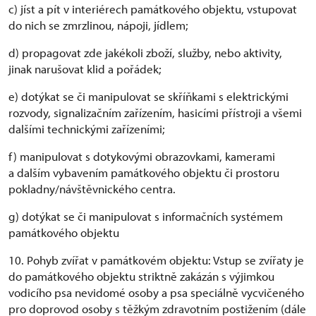
c) jíst a pít v interiérech památkového objektu, vstupovat
do nich se zmrzlinou, nápoji, jídlem;
d) propagovat zde jakékoli zboží, služby, nebo aktivity,
jinak narušovat klid a pořádek;
e) dotýkat se či manipulovat se skříňkami s elektrickými
rozvody, signalizačním zařízením, hasicími přístroji a všemi
dalšími technickými zařízeními;
f) manipulovat s dotykovými obrazovkami, kamerami
a dalším vybavením památkového objektu či prostoru
pokladny/návštěvnického centra.
g) dotýkat se či manipulovat s informačních systémem
památkového objektu
10. Pohyb zvířat v památkovém objektu: Vstup se zvířaty je
do památkového objektu striktně zakázán s výjimkou
vodicího psa nevidomé osoby a psa speciálně vycvičeného
pro doprovod osoby s těžkým zdravotním postižením (dále