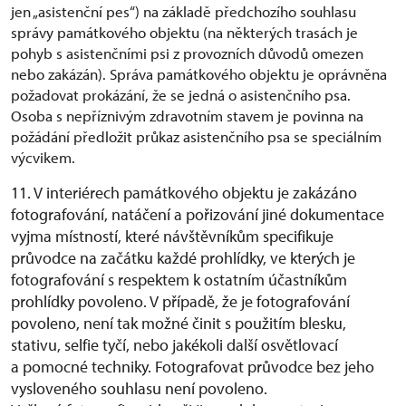
jen „asistenční pes“) na základě předchozího souhlasu
správy památkového objektu (na některých trasách je
pohyb s asistenčními psi z provozních důvodů omezen
nebo zakázán). Správa památkového objektu je oprávněna
požadovat prokázání, že se jedná o asistenčního psa.
Osoba s nepříznivým zdravotním stavem je povinna na
požádání předložit průkaz asistenčního psa se speciálním
výcvikem.
11. V interiérech památkového objektu je zakázáno
fotografování, natáčení a pořizování jiné dokumentace
vyjma místností, které návštěvníkům specifikuje
průvodce na začátku každé prohlídky, ve kterých je
fotografování s respektem k ostatním účastníkům
prohlídky povoleno. V případě, že je fotografování
povoleno, není tak možné činit s použitím blesku,
stativu, selfie tyčí, nebo jakékoli další osvětlovací
a pomocné techniky. Fotografovat průvodce bez jeho
vysloveného souhlasu není povoleno.