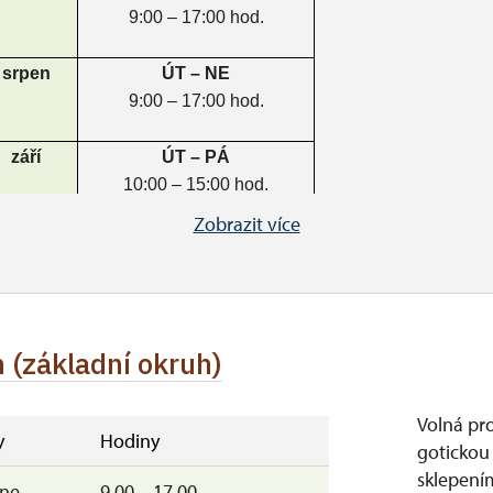
9:00 – 17:00 hod.
srpen
ÚT – NE
9:00 – 17:00 hod.
září
ÚT – PÁ
10:00 – 15:00 hod.
SO – NE + SVÁTKY
Zobrazit více
10:00 – 16:00 hod.
říjen
SO – NE
10:00 – 15:00 hod.
28. - 30. 10. 2026
 (základní okruh)
10:00 – 15:00 hod.
listopad
ZAVŘENO
Volná pr
y
Hodiny
(mimo 1. listopadu 2026)
gotickou
sklepení
–ne
9.00 – 17.00