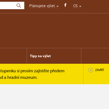
Plánujete výlet
CS
Tipy na výlet
stupenku si prosím zajistěte předem
ZAVŘÍT
rad a hradní muzeum.