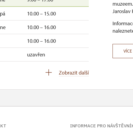
muzeem. 
Jaroslav 
rosinec
ZAVŘENO
–pá
10.00 – 15.00
(mimo adventní prohlídky)
Informace
–ne
10.00 – 16.00
naleznete
10.00 – 16.00
VÍCE
uzavřen
í po dni pracovního klidu.
e časem zahájení poslední prohlídky
ne
10.00 – 15.00
Zobrazit další
výpravy otevřeno ÚT - NE 10:00-15:00
uzavřen
45
nebo na e-mailu
lipnice@npu.cz
–ne
16.00 – 20.00
AKT
INFORMACE PRO NÁVŠTĚVNÍ