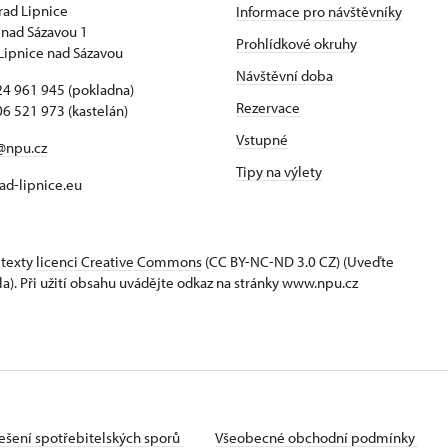
hrad Lipnice
Informace pro návštěvníky
 nad Sázavou 1
Prohlídkové okruhy
Lipnice nad Sázavou
Návštěvní doba
4 961 945 (pokladna)
Rezervace
6 521 973 (kastelán)
Vstupné
@npu.cz
Tipy na výlety
d-lipnice.eu
 texty
licenci Creative Commons
(CC BY-NC-ND 3.0 CZ) (Uveďte
la). Při užití obsahu uvádějte odkaz na stránky www.npu.cz
ešení spotřebitelských sporů
Všeobecné obchodní podmínky