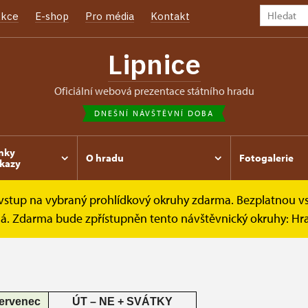
kce
E-shop
Pro média
Kontakt
Lipnice
oficiální webová prezentace státního hradu
DNEŠNÍ NÁVŠTĚVNÍ DOBA
nky
O hradu
Fotogalerie
kazy
e vstup na vybraný prohlídkový okruhy zdarma. Bezplatnou v
štěvní doba
ená. Zdarma bude zpřístupněn tento návštěvnický okruhy: H
ervenec
ÚT – NE + SVÁTKY