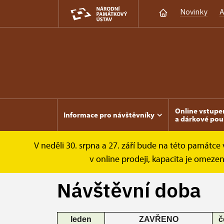
Novinky
A
Online vstupe
Informace pro návštěvníky
a dárkové pou
V neděli 30. srpna a 27. září bude na této památc
Lipnice
Informace pro návštěvníky
Náv
v online prodeji, kapacita je omez
Návštěvní doba
leden
ZAVŘENO
č