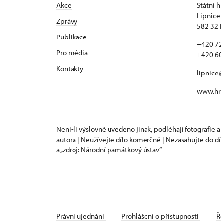
Akce
Státní 
Lipnice
Zprávy
582 32 
Publikace
+420 72
Pro média
+420 60
Kontakty
lipnice
www.hra
Není-li výslovně uvedeno jinak, podléhají fotografie a
autora | Neužívejte dílo komerčně | Nezasahujte do dí
a „zdroj: Národní památkový ústav“
Právní ujednání
Prohlášení o přístupnosti
Ř