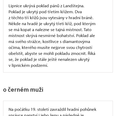
Lipnice ukrývá poklad pánů z Landštejna.
Poklad je ukrytý pod třetím křížem. Dva
z těchto tří křížů jsou vytesány v hradní bráně.
Někde na hradě je ukrytý třetí kříž, pod kterým
se má kopat a nalezne se tajná místnost. Tato
místnost skrývá nesmírné bohatství. Poklad ale
má svého strážce, kostlivce s diamantovýma
očima, kterého musíte nejprve svou chytrostí
obelstít, abyste se mohli pokladu zmocnit. Říká
se, že poklad je stále ještě nenalezen ukrytý
v lipnickém podzemí.
o černém muži
Na počátku 19. století zavraždil hradní pohůnek
správce panství i jeho ženu a následně je