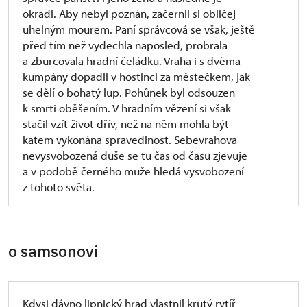
okradl. Aby nebyl poznán, začernil si obličej
uhelným mourem. Paní správcová se však, ještě
před tím než vydechla naposled, probrala
a zburcovala hradní čeládku. Vraha i s dvěma
kumpány dopadli v hostinci za městečkem, jak
se dělí o bohatý lup. Pohůnek byl odsouzen
k smrti oběšením. V hradním vězení si však
stačil vzít život dřív, než na něm mohla být
katem vykonána spravedlnost. Sebevrahova
nevysvobozená duše se tu čas od času zjevuje
a v podobě černého muže hledá vysvobození
z tohoto světa.
o samsonovi
Kdysi dávno lipnický hrad vlastnil krutý rytíř