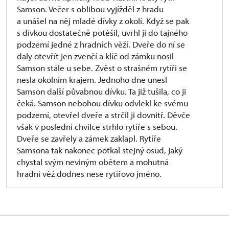
Samson. Večer s oblibou vyjížděl z hradu
a unášel na něj mladé dívky z okolí. Když se pak
s dívkou dostatečně potěšil, uvrhl ji do tajného
podzemí jedné z hradních věží. Dveře do ní se
daly otevřít jen zvenčí a klíč od zámku nosil
Samson stále u sebe. Zvěst o strašném rytíři se
nesla okolním krajem. Jednoho dne unesl
Samson další půvabnou dívku. Ta již tušila, co ji
čeká. Samson nebohou dívku odvlekl ke svému
podzemí, otevřel dveře a strčil ji dovnitř. Děvče
však v poslední chvilce strhlo rytíře s sebou.
Dveře se zavřely a zámek zaklapl. Rytíře
Samsona tak nakonec potkal stejný osud, jaký
chystal svým neviným obětem a mohutná
hradní věž dodnes nese rytířovo jméno.