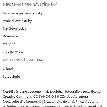
INFORMACE PRO NÁVŠTĚVNÍKY
Informace pro návštěvníky
Prohlídkové okruhy
Návštěvní doba
Rezervace
Vstupné
Tipy na výlety
MOHLO BY VÁS ZAJÍMAT
O hradu
Fotogalerie
Není-li výslovně uvedeno jinak, podléhají fotografie a texty
licenci
Creative Commons
(CC BY-NC-ND 3.0 CZ) (Uveďte autora |
Neužívejte dílo komerčně | Nezasahujte do díla). Při užití obsahu
uvádějte odkaz na stránky www.npu.cz a „zdroj: Národní památkový