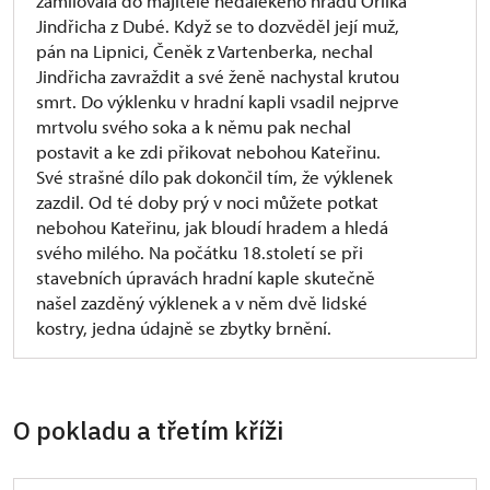
zamilovala do majitele nedalekého hradu Orlíka
Jindřicha z Dubé. Když se to dozvěděl její muž,
pán na Lipnici, Čeněk z Vartenberka, nechal
Jindřicha zavraždit a své ženě nachystal krutou
smrt. Do výklenku v hradní kapli vsadil nejprve
mrtvolu svého soka a k němu pak nechal
postavit a ke zdi přikovat nebohou Kateřinu.
Své strašné dílo pak dokončil tím, že výklenek
zazdil. Od té doby prý v noci můžete potkat
nebohou Kateřinu, jak bloudí hradem a hledá
svého milého. Na počátku 18.století se při
stavebních úpravách hradní kaple skutečně
našel zazděný výklenek a v něm dvě lidské
kostry, jedna údajně se zbytky brnění.
O pokladu a třetím kříži