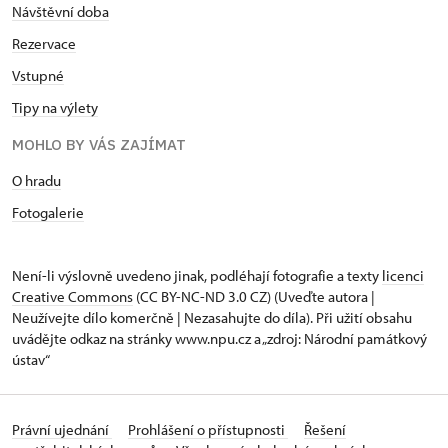
Návštěvní doba
Rezervace
Vstupné
Tipy na výlety
MOHLO BY VÁS ZAJÍMAT
O hradu
Fotogalerie
Není-li výslovně uvedeno jinak, podléhají fotografie a texty
licenci
Creative Commons
(CC BY-NC-ND 3.0 CZ) (Uveďte autora |
Neužívejte dílo komerčně | Nezasahujte do díla). Při užití obsahu
uvádějte odkaz na stránky www.npu.cz a „zdroj: Národní památkový
ústav“
Právní ujednání
Prohlášení o přístupnosti
Řešení