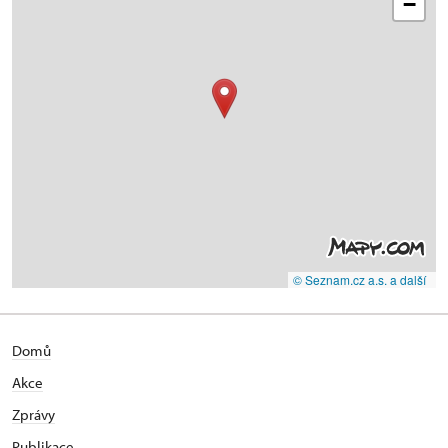
−
© Seznam.cz a.s. a další
Domů
Akce
Zprávy
Publikace