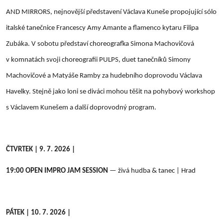
AND MIRRORS, nejnovější představení Václava Kuneše propojující sólo
italské tanečnice Francescy Amy Amante a flamenco kytaru Filipa
Zubáka. V sobotu představí choreografka Simona Machovičová
v komnatách svoji choreografii PULPS, duet tanečníků Simony
Machovičové a Matyáše Ramby za hudebního doprovodu Václava
Havelky. Stejně jako loni se diváci mohou těšit na pohybový workshop
s Václavem Kunešem a další doprovodný program.
ČTVRTEK | 9. 7. 2026 |
19:00
OPEN IMPRO JAM SESSION
— živá hudba & tanec | Hrad
PÁTEK | 10. 7. 2026 |