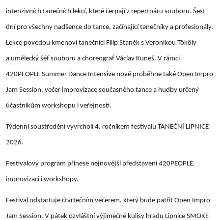
intenzivních tanečních lekcí, které čerpají z repertoáru souboru. Šest
dní pro všechny nadšence do tance, začínající tanečníky a profesionály.​
Lekce povedou kmenoví tanečníci Filip Staněk s Veronikou Tököly
a umělecký šéf souboru a choreograf Václav Kuneš. V rámci
420PEOPLE Summer Dance Intensive nově proběhne také Open Impro
Jam Session, večer improvizace současného tance a hudby určený
účastníkům workshopu i veřejnosti.
Týdenní soustředění vyvrcholí 4. ročníkem festivalu TANEČNÍ LIPNICE
2026.
Festivalový program přinese nejnovější představení 420PEOPLE,
improvizaci i workshopy.
Festival odstartuje čtvrtečním večerem, který bude patřit Open Impro
Jam Session. V pátek ozvláštní výjimečné kulisy hradu Lipnice SMOKE