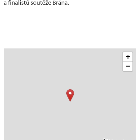
a finalistů soutěže Brána.
+
−