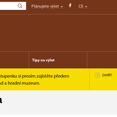
Plánujete výlet
CS
Tipy na výlet
stupenku si prosím zajistěte předem
ZAVŘÍT
rad a hradní muzeum.
a