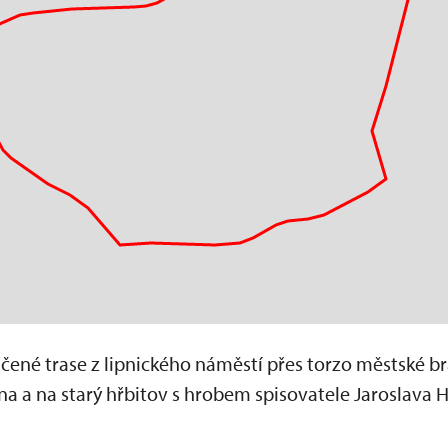
ené trase z lipnického náměstí přes torzo městské brá
ína a na starý hřbitov s hrobem spisovatele Jaroslava 