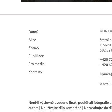
KONT
Domů
Akce
Státní 
Lipnice
Zprávy
582 32 
Publikace
+420 72
Pro média
+420 60
Kontakty
lipnice
www.hra
Není-li výslovně uvedeno jinak, podléhají fotografie a
autora | Neužívejte dílo komerčně | Nezasahujte do dí