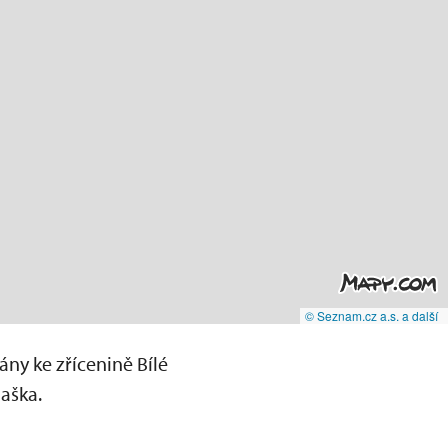
© Seznam.cz a.s. a další
ny ke zřícenině Bílé
Haška.