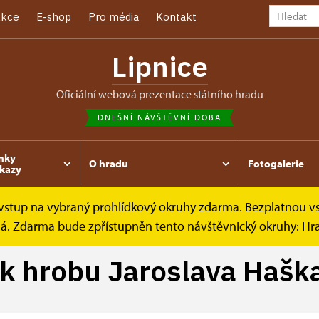
kce
E-shop
Pro média
Kontakt
Lipnice
oficiální webová prezentace státního hradu
DNEŠNÍ NÁVŠTĚVNÍ DOBA
nky
O hradu
Fotogalerie
kazy
e vstup na vybraný prohlídkový okruhy zdarma. Bezplatnou v
 hrobu Jaroslava...
ená. Zdarma bude zpřístupněn tento návštěvnický okruhy: H
k hrobu Jaroslava Hašk