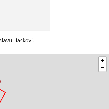
slavu Haškovi.
+
−