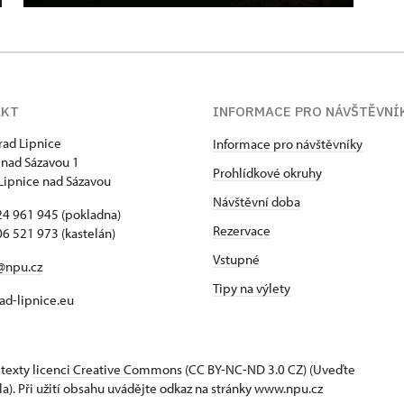
AKT
INFORMACE PRO NÁVŠTĚVNÍ
hrad Lipnice
Informace pro návštěvníky
 nad Sázavou 1
Prohlídkové okruhy
Lipnice nad Sázavou
Návštěvní doba
4 961 945 (pokladna)
Rezervace
6 521 973 (kastelán)
Vstupné
@npu.cz
Tipy na výlety
d-lipnice.eu
 texty
licenci Creative Commons
(CC BY-NC-ND 3.0 CZ) (Uveďte
la). Při užití obsahu uvádějte odkaz na stránky www.npu.cz